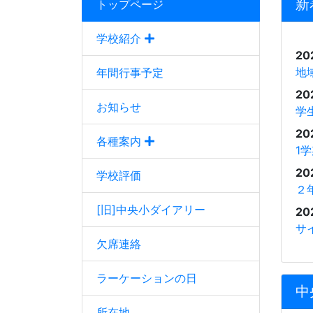
新
トップページ
学校紹介
20
地
年間行事予定
20
お知らせ
学
20
各種案内
1
20
学校評価
２
[旧]中央小ダイアリー
20
サ
欠席連絡
ラーケーションの日
中
所在地