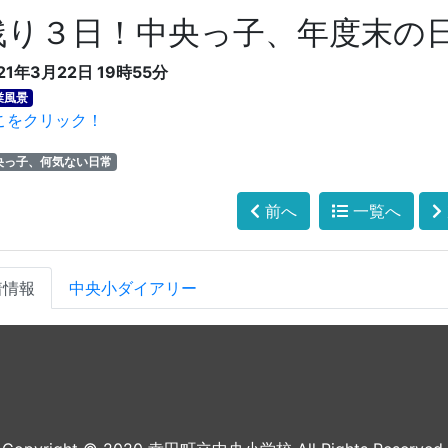
残り３日！中央っ子、年度末の
21年3月22日 19時55分
業風景
こをクリック！
央っ子、何気ない日常
前へ
一覧へ
着情報
中央小ダイアリー