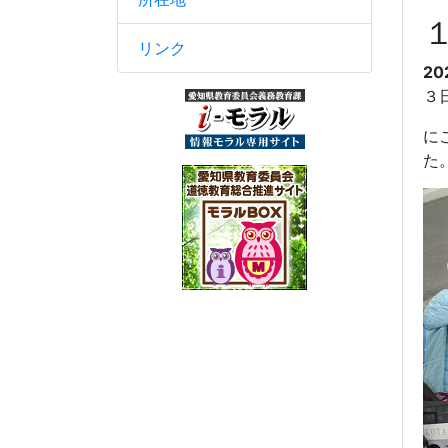
リンク
20
３
に
た