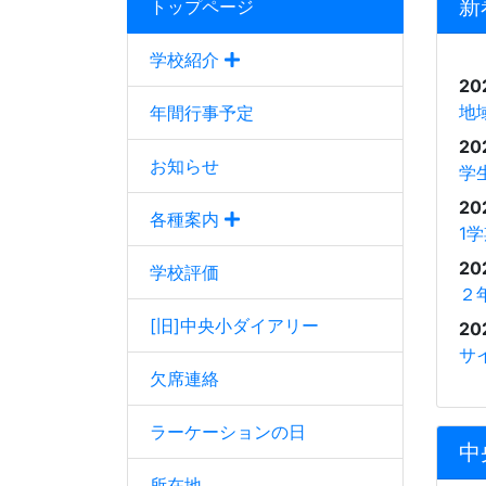
新
トップページ
学校紹介
20
地
年間行事予定
20
お知らせ
学
20
各種案内
1
20
学校評価
２
[旧]中央小ダイアリー
20
サ
欠席連絡
ラーケーションの日
中
所在地