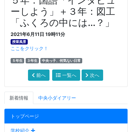
５年：国語「インタビュ
ーしよう」＋３年：図工
「ふくろの中には…？」
2021年6月11日 19時11分
授業風景
ここをクリック！
５年生
３年生
中央っ子、何気ない日常
前へ
一覧へ
次へ
新着情報
中央小ダイアリー
トップページ
学校紹介