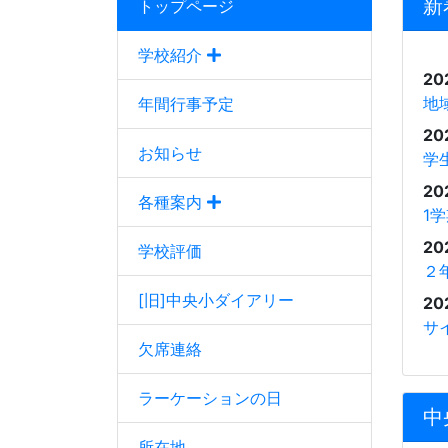
新
トップページ
学校紹介
20
地
年間行事予定
20
お知らせ
学
20
各種案内
1
20
学校評価
２
[旧]中央小ダイアリー
20
サ
欠席連絡
ラーケーションの日
中
所在地