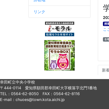
リンク
20
授
こ
６
新
幸田町立中央小学校
〒444-0114 愛知県額田郡幸田町大字横落字北門1番地
TEL：0564-62-8050 FAX：0564-62-8116
E-mail：chuoes@town.kota.aichi.jp