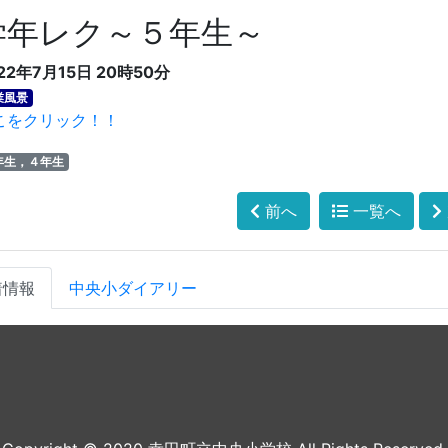
学年レク～５年生～
22年7月15日 20時50分
業風景
こをクリック！！
年生，４年生
前へ
一覧へ
着情報
中央小ダイアリー