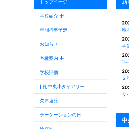
新
トップページ
学校紹介
20
地
年間行事予定
20
お知らせ
学
20
各種案内
1
20
学校評価
２
[旧]中央小ダイアリー
20
サ
欠席連絡
ラーケーションの日
中
所在地