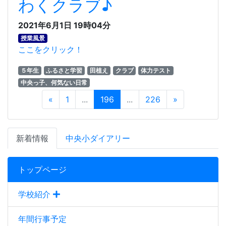
わくクラブ♪
2021年6月1日 19時04分
授業風景
ここをクリック！
５年生
ふるさと学習
田植え
クラブ
体力テスト
中央っ子、何気ない日常
«
1
...
196
...
226
»
新着情報
中央小ダイアリー
トップページ
学校紹介
年間行事予定