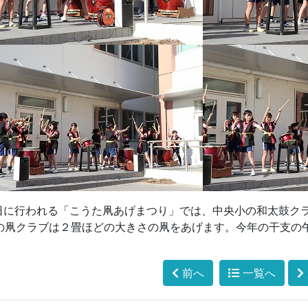
1日に行われる「こうた凧あげまつり」では、中央小の和太鼓ク
の凧クラブは２畳ほどの大きさの凧をあげます。今年の干支の
前へ
一覧へ