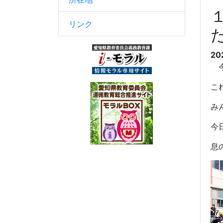
リンク
20
今
こ
み
今
息