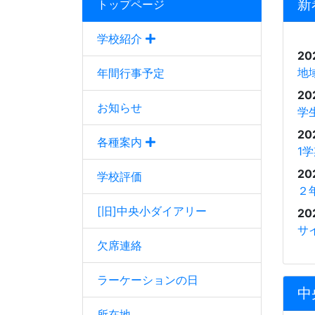
新
トップページ
学校紹介
20
地
年間行事予定
20
お知らせ
学
20
各種案内
1
20
学校評価
２
[旧]中央小ダイアリー
20
サ
欠席連絡
ラーケーションの日
中
所在地