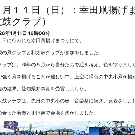
１月１１日（日）：幸田凧揚げ
太鼓クラブ）
26年1月11日 16時00分
１日に行われた幸田凧揚げまつりにて、
校の凧クラブと和太鼓クラブが参加をしました。
クラブは、昨年の５月から自分たちで絵を考え、色を塗りまし
が強く凧を揚げることが難しい中、上空に緑色の中央小凧が揚
査の結果、愛知県知事賞を受賞しました。
太鼓クラブは、先日の中央小の春・音楽祭に続き、発表をしま
の合った演奏と掛け声で会場を沸かしました。