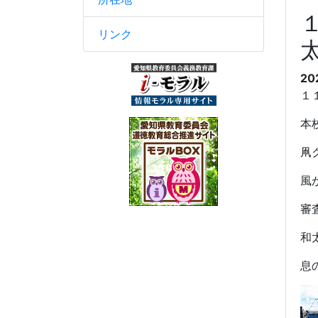
リンク
20
１
本
凧
風
審
和
息