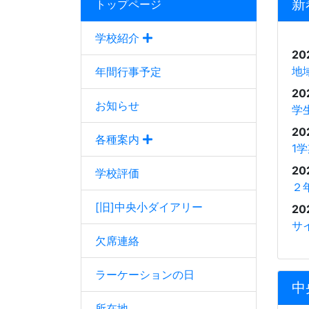
新
トップページ
学校紹介
20
地
年間行事予定
20
お知らせ
学
20
各種案内
1
20
学校評価
２
[旧]中央小ダイアリー
20
サ
欠席連絡
ラーケーションの日
中
所在地