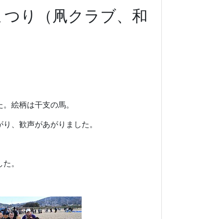
まつり（凧クラブ、和
た。絵柄は干支の馬。
がり、歓声があがりました。
した。