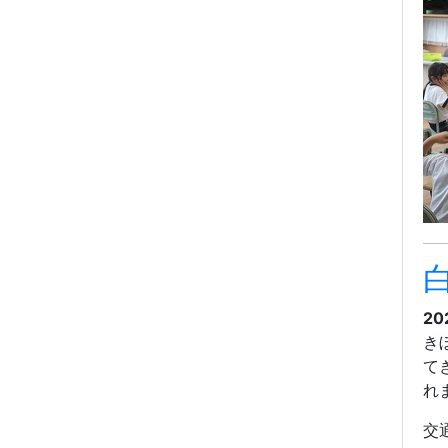
20
き
て
れ
交