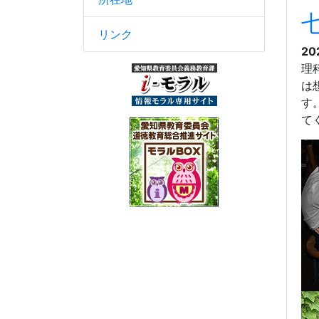
リンク
20
理
は
す
て