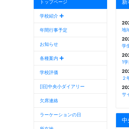
新
トップページ
学校紹介
20
地
年間行事予定
20
お知らせ
学
20
各種案内
1
20
学校評価
２
[旧]中央小ダイアリー
20
サ
欠席連絡
ラーケーションの日
中
所在地