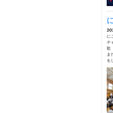
20
に
チ
歌
ま
を