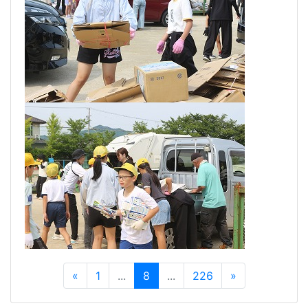
«
1
...
8
...
226
»